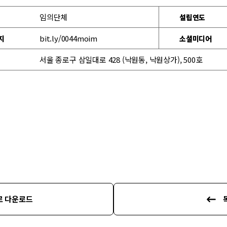
임의단체
설립연도
bit.ly/0044moim
지
소셜미디어
서울 종로구 삼일대로 428 (낙원동, 낙원상가), 500호
로 다운로드