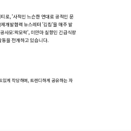
티로, '사적인 느슨한 연대로 공적인 문
 국제개발협력 뉴스레터 '김칩'을 매주 발
'공사모:락모락', 미얀마 실향민 긴급식량
활동을 전개하고 있습니다.
트있게 작당하며, 트렌디하게 공유하는 자